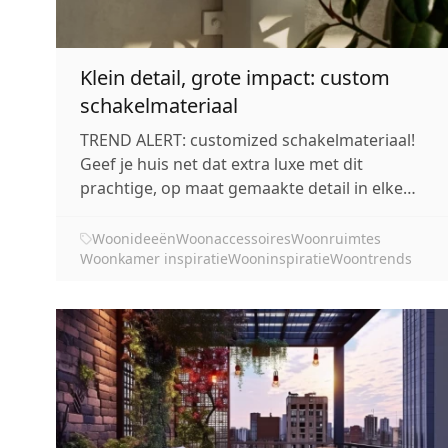
Klein detail, grote impact: custom
schakelmateriaal
TREND ALERT: customized schakelmateriaal!
Geef je huis net dat extra luxe met dit
prachtige, op maat gemaakte detail in elke
ruimte.
Woonideeën
Woonaccessoires
Woonruimtes
Woonkamer inspiratie
Wooninspiratie
Woontrends