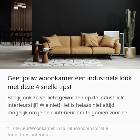
Geef jouw woonkamer een industriële look
met deze 4 snelle tips!
Ben jij ook zo verliefd geworden op de industriële
interieurstijl? Wie niet! Het is helaas niet altijd
mogelijk om je hele interieur om te gooien voor een
nieuwe trend. Daarom geven we je in deze blog een
aantal tips om op een eenvoudige manier jouw
Interieur
Woonkamer inspiratie
Wooninspiratie
woonkamer een industriële look te geven.
Industrieel interieur