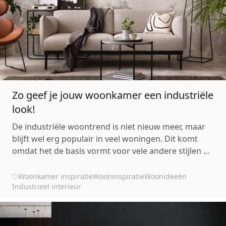
Zo geef je jouw woonkamer een industriële
look!
De industriële woontrend is niet nieuw meer, maar
blijft wel erg populair in veel woningen. Dit komt
omdat het de basis vormt voor vele andere stijlen en
je er dus alle kanten mee op kunt. Kenmerkend voor
een industrieel interieur zijn de robuuste materialen
Woonkamer inspiratie
Wooninspiratie
Woonideeën
en stoere uitstraling. Ben jij benieuwd h...
Industrieel interieur