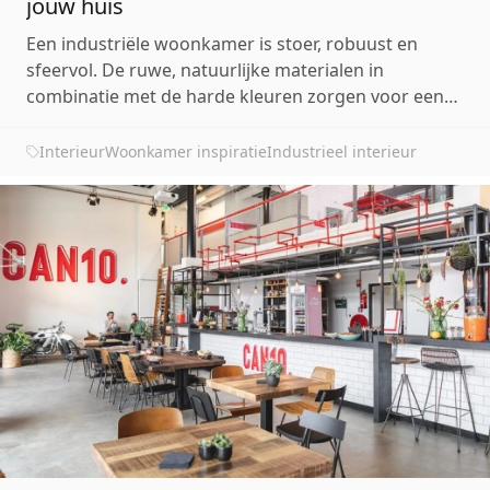
jouw huis
Een industriële woonkamer is stoer, robuust en
sfeervol. De ruwe, natuurlijke materialen in
combinatie met de harde kleuren zorgen voor een
stoere look aan jouw interieur. De industriële
woonstijl is erg populair in Nederland. Je kunt de
Interieur
Woonkamer inspiratie
Industrieel interieur
meest unieke meubels of accessoires toevoegen aan
dit interieu...