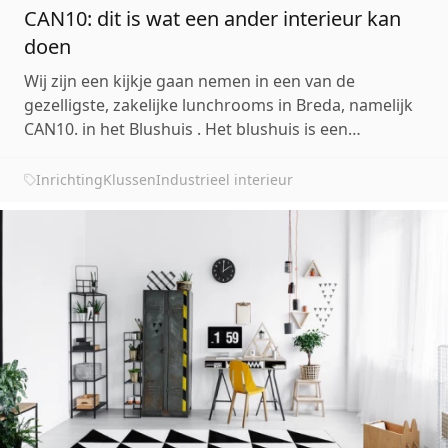
CAN10: dit is wat een ander interieur kan
doen
Wij zijn een kijkje gaan nemen in een van de
gezelligste, zakelijke lunchrooms in Breda, namelijk
CAN10. in het Blushuis . Het blushuis is een
bedrijfsverzamelgebouw waar zich momenteel 40
bedrijven uit de creatieve sector bevinden. Het is een
Inrichting
Klussen
Industrieel interieur
creatieve broedplaats waar veel kennis en
ervaring wordt...