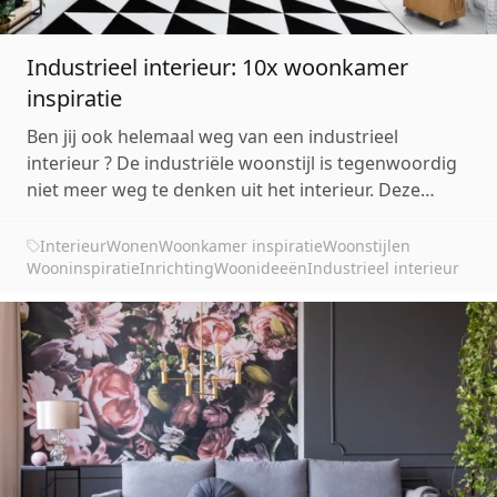
Industrieel interieur: 10x woonkamer
inspiratie
Ben jij ook helemaal weg van een industrieel
interieur ? De industriële woonstijl is tegenwoordig
niet meer weg te denken uit het interieur. Deze
woonstijl is ontstaan uit de inspiratie van oude
fabrieken. De ijzeren en metalen materialen zijn dan
Interieur
Wonen
Woonkamer inspiratie
Woonstijlen
ook goed terug te zien in de industriële stijl. De s...
Wooninspiratie
Inrichting
Woonideeën
Industrieel interieur