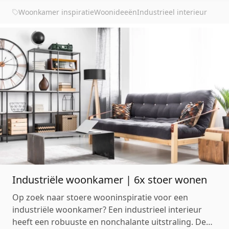
belangrijk om de verschillende meubels met
Woonkamer inspiratie
Woonideeën
Industrieel interieur
industrieel design lekker op elkaar af te laten ste...
Industriële woonkamer | 6x stoer wonen
Op zoek naar stoere wooninspiratie voor een
industriële woonkamer? Een industrieel interieur
heeft een robuuste en nonchalante uitstraling. De