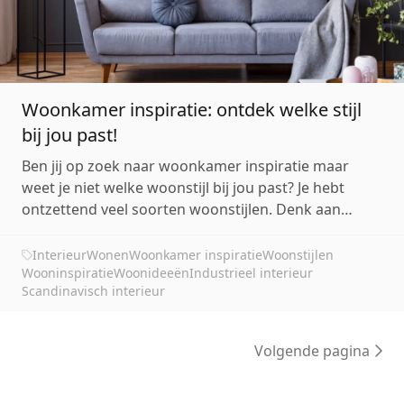
Woonkamer inspiratie: ontdek welke stijl
bij jou past!
Ben jij op zoek naar woonkamer inspiratie maar
weet je niet welke woonstijl bij jou past? Je hebt
ontzettend veel soorten woonstijlen. Denk aan
industrieel, romantisch, bohemian, Scandinavisch of
toch weer klassiek. Kies en combineer de
Interieur
Wonen
Woonkamer inspiratie
Woonstijlen
woonstijlen en kom tot jouw ideale interieur. Lees
Wooninspiratie
Woonideeën
Industrieel interieur
Scandinavisch interieur
verder voor...
Volgende pagina