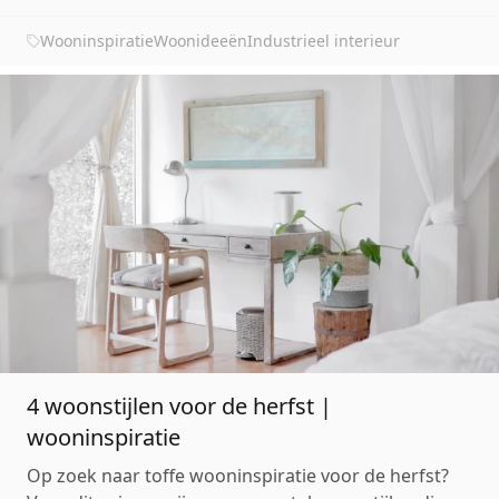
industriële woonstijl is erg populair in Nederland en
dat vinden wij niet gek. Benieuwd hoe deze woonstijl
Wooninspiratie
Woonideeën
Industrieel interieur
eruit ziet? Lees dan snel verder! Industriële woon...
4 woonstijlen voor de herfst |
wooninspiratie
Op zoek naar toffe wooninspiratie voor de herfst?