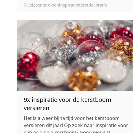
tafel te leggen en mooie kaarsen op tafel te
Seizoenen
Wooninspiratie
Kerstdecoratie
zetten. Het is ook leuk om de eett...
9x inspiratie voor de kerstboom
versieren
Het is alweer bijna tijd voor het kerstboom
versieren dit jaar! Op zoek naar inspiratie voor
een originele kerstoom? Goed nieuws!