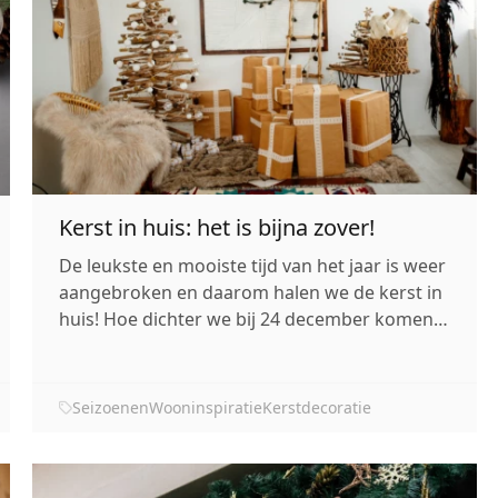
Kerst in huis: het is bijna zover!
De leukste en mooiste tijd van het jaar is weer
aangebroken en daarom halen we de kerst in
huis! Hoe dichter we bij 24 december komen
hoe gezelliger het wordt. We zien steeds meer
verlichting op straat, de radio draait steeds
meer kerstmuziek en de mensen worden
Seizoenen
Wooninspiratie
Kerstdecoratie
steeds een beetje vrolijker. Tijdens...