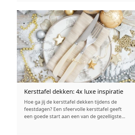
in november al hun de kerstversie...
Kersttafel dekken: 4x luxe inspiratie
Hoe ga jij de kersttafel dekken tijdens de
feestdagen? Een sfeervolle kersttafel geeft
een goede start aan een van de gezelligste
avonden van het jaar: kerstavond. Je kunt de
kersttafel basic houden door een wit kleed op