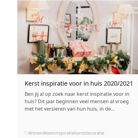
Kerst inspiratie voor in huis 2020/2021
Ben jij al op zoek naar kerst inspiratie voor in
huis? Dit jaar beginnen veel mensen al vroeg
met het versieren van hun huis, in de
kerstsferen. We hebben met zijn alle behoefte
aan sfeer, gezelligheid en positieve energie.
Dat is dan ook de reden dat sommige mensen
Wonen
Wooninspiratie
Kerstdecoratie