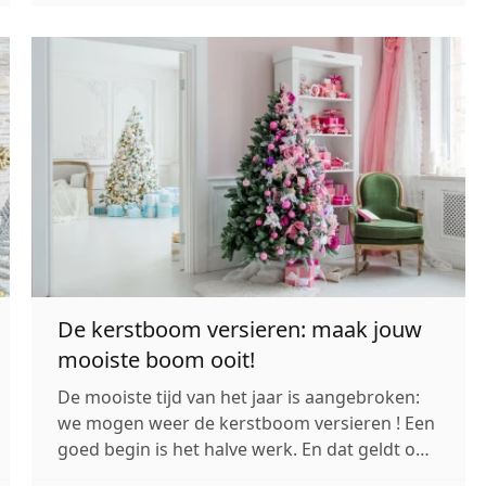
gezellig uit ziet, we halen onze mooiste kleren
uit de kast en we doen mo...
De kerstboom versieren: maak jouw
mooiste boom ooit!
De mooiste tijd van het jaar is aangebroken:
we mogen weer de kerstboom versieren ! Een
goed begin is het halve werk. En dat geldt ook
voor de kerstboom versieren, zorg dat je