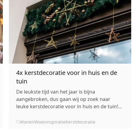
4x kerstdecoratie voor in huis en de
tuin
De leukste tijd van het jaar is bijna
aangebroken, dus gaan wij op zoek naar
leuke kerstdecoratie voor in huis en de tuin!
Ieder jaar opnieuw is het leuk om het huis te
versieren. Dit jaar, in 2020, verlangt iedereen
Wonen
Wooninspiratie
Kerstdecoratie
een beetje extra naar wat sfeer in huis.
Daarom staan in veel huizen de kerstbomen...