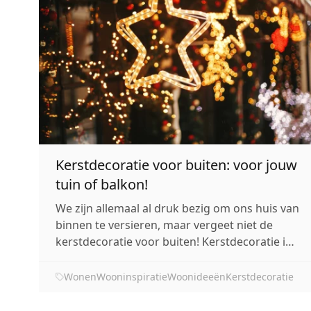
Kerstdecoratie voor buiten: voor jouw
tuin of balkon!
We zijn allemaal al druk bezig om ons huis van
binnen te versieren, maar vergeet niet de
kerstdecoratie voor buiten! Kerstdecoratie in
de tuin of op je balkon straalt veel gezelligheid
uit. Veel mensen denken dat dit onnodig is,
Wonen
Wooninspiratie
Woonideeën
Kerstdecoratie
omdat je weinig buiten bent in de kou, maar
vergeet niet dat je de vers...