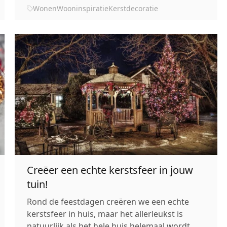
goed voorbereid bent. Trek alle
Wonen
Wooninspiratie
Kerstdecoratie
kerstversieringen uit de kast en haal de
kerstboom in huis. Zet wat kerstmuziek op en
jij be...
Creëer een echte kerstsfeer in jouw
tuin!
Rond de feestdagen creëren we een echte
kerstsfeer in huis, maar het allerleukst is
natuurlijk als het hele huis helemaal wordt