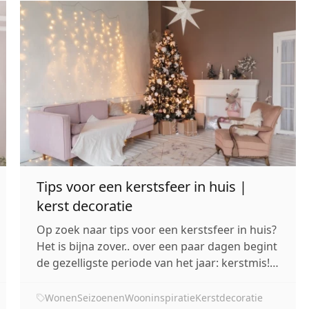
Tips voor een kerstsfeer in huis |
kerst decoratie
Op zoek naar tips voor een kerstsfeer in huis?
Het is bijna zover.. over een paar dagen begint
de gezelligste periode van het jaar: kerstmis!
In Nederland leven we hier altijd al weken
naartoe. We zorgen ervoor dat ons huis er
Wonen
Seizoenen
Wooninspiratie
Kerstdecoratie