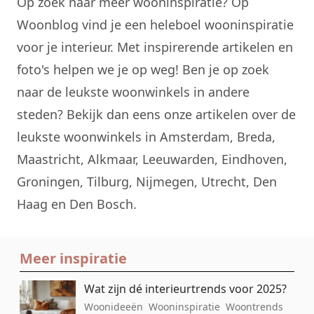
Op zoek naar meer
wooninspiratie
? Op
Woonblog vind je een heleboel wooninspiratie
voor je interieur. Met inspirerende artikelen en
foto's helpen we je op weg! Ben je op zoek
naar de leukste woonwinkels in andere
steden? Bekijk dan eens onze artikelen over de
leukste woonwinkels in
Amsterdam
,
Breda
,
Maastricht
,
Alkmaar
,
Leeuwarden
,
Eindhoven
,
Groningen
,
Tilburg
,
Nijmegen
,
Utrecht
,
Den
Haag
en
Den Bosch
.
Meer inspiratie
Wat zijn dé interieurtrends voor 2025?
Woonideeën
Wooninspiratie
Woontrends