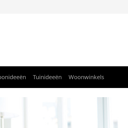
onideeën
Tuinideeën
Woonwinkels